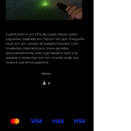
Cyberfusion é um FPS de corpo inteiro, estilo
roguelike, baseado em física e VR, que mergulha
você em um campo de batalha futurista. Com
implantes cibernéticos e níveis gerados
proceduralmente, este jogo desafia você a se
adaptar e sobreviver em um mundo onde seu
corpo é sua arma suprema.
Horror
8